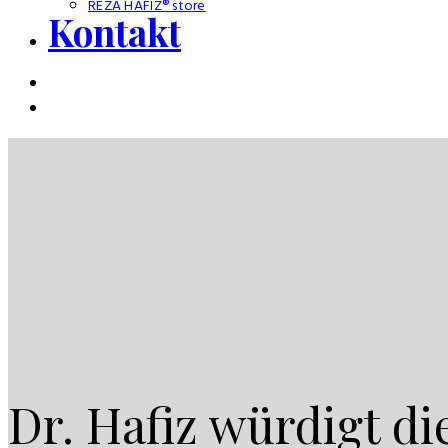
REZA HAFIZ® store
Kontakt
Dr. Hafiz würdigt di