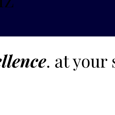
IZ
llence
. at your 